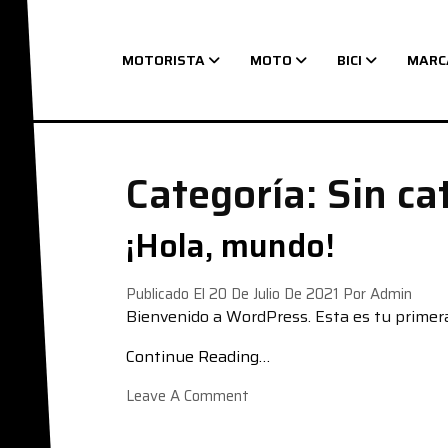
MOTORISTA
MOTO
BICI
MARC
Navegación principal
Categoría:
Sin ca
¡Hola, mundo!
Publicado El
20 De Julio De 2021
Por
Admin
Bienvenido a WordPress. Esta es tu primera 
Continue Reading…
On ¡Hola, Mundo!
Leave A Comment