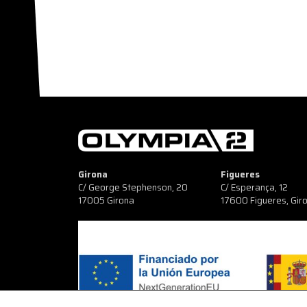
Girona
Figueres
C/ George Stephenson, 20
C/ Esperança, 12
17005 Girona
17600 Figueres, Gir