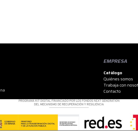
EMPRESA
Catálogo
Quiénes somos
Trabaja con noso
ona
Contacto