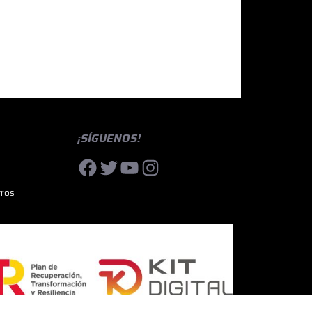
¡SÍGUENOS!
Facebook
Twitter
YouTube
Instagram
tros