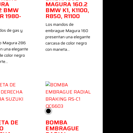
URA
MAGURA 160.2
12 BMW
BMW K1, K1100,
R 1980-
R850, R1100
Los mandos de
os de gas y
embrague Magura 160
presentan una elegante
ro Magura 286
carcasa de color negro
n una elegante
con maneta…
de color negro
rte…
Negro
TA DE
BOMBA
O
EMBRAGUE