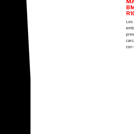
MA
BM
R1
Los
emb
pre
carc
con