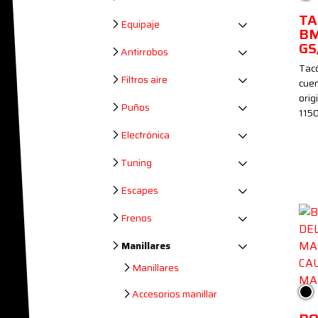
T
Equipaje
BM
GS
Antirrobos
Tacó
Filtros aire
cuen
ori
Puños
1150
Electrónica
Tuning
Escapes
Frenos
Manillares
Manillares
Ne
Accesorios manillar