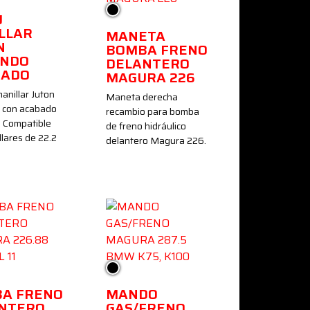
Negro
J
LLAR
MANETA
N
BOMBA FRENO
NDO
DELANTERO
MADO
MAGURA 226
manillar Juton
Maneta derecha
 con acabado
recambio para bomba
 Compatible
de freno hidráulico
lares de 22.2
delantero Magura 226.
Negro
A FRENO
MANDO
NTERO
GAS/FRENO