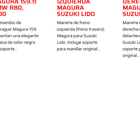
GURA 159.11
IZQUIERDA
DERE
W R80,
MAGURA
MAG
00
SUZUKI LIDO
SUZUK
 mandos de
Maneta de freno
Maneta 
rague Magura 159
izquierda (freno trasero)
derecha 
sentan una elegante
Magura para Suzuki
delanter
asa de color negro
Lido. Incluye soporte
Suzuki Li
 soporte…
para manillar original…
soporte 
original…