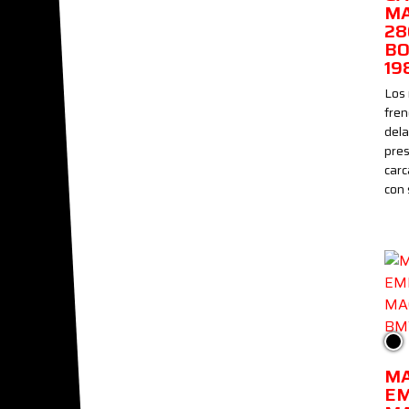
M
28
BO
19
Los
fre
del
pre
carc
con
Ne
M
E