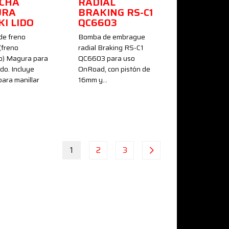
CHA
RADIAL
URA
BRAKING RS-C1
I LIDO
QC6603
de freno
Bomba de embrague
(freno
radial Braking RS-C1
o) Magura para
QC6603 para uso
do. Incluye
OnRoad, con pistón de
para manillar
16mm y…
1
2
3