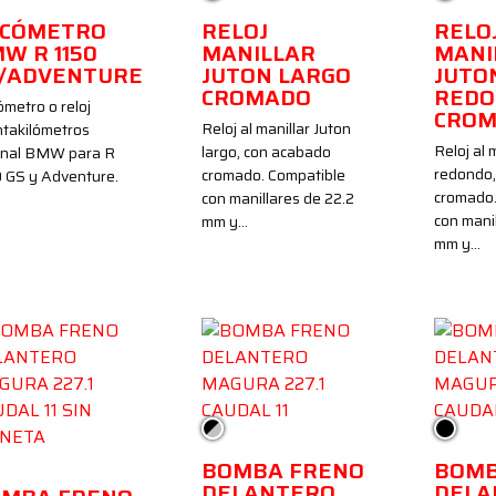
ACÓMETRO
RELOJ
RELO
W R 1150
MANILLAR
MANI
/ADVENTURE
JUTON LARGO
JUTO
CROMADO
REDO
metro o reloj
CRO
Reloj al manillar Juton
takilómetros
Reloj al 
largo, con acabado
ginal BMW para R
redondo,
cromado. Compatible
 GS y Adventure.
cromado.
con manillares de 22.2
con manil
mm y…
mm y…
Negro/Plata
Negro
gro
BOMBA FRENO
BOMB
DELANTERO
DELA