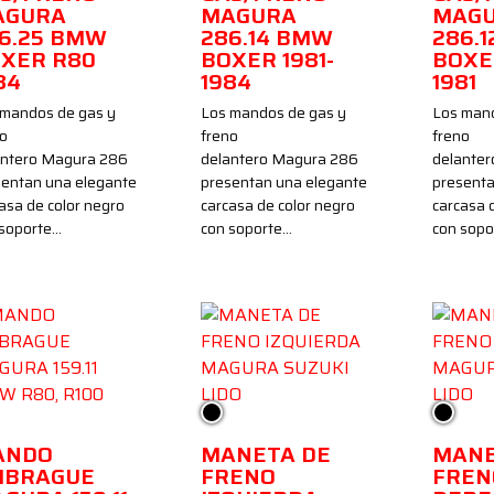
AGURA
MAGURA
MAG
6.25 BMW
286.14 BMW
286.
XER R80
BOXER 1981-
BOXE
84
1984
1981
 mandos de gas y
Los mandos de gas y
Los mand
no
freno
freno
antero Magura 286
delantero Magura 286
delante
sentan una elegante
presentan una elegante
presenta
asa de color negro
carcasa de color negro
carcasa 
 soporte…
con soporte…
con sopo
gro
Negro
Negro
ANDO
MANETA DE
MANE
MBRAGUE
FRENO
FREN