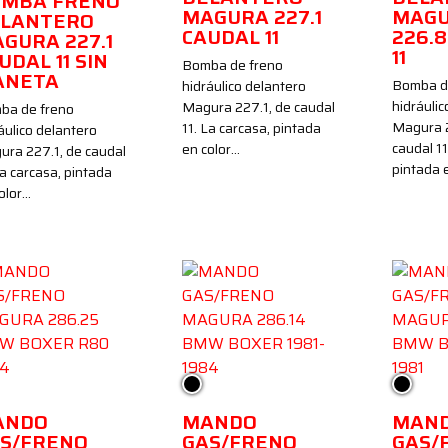
MBA FRENO
MAGURA 227.1
MAG
LANTERO
CAUDAL 11
226.
GURA 227.1
11
UDAL 11 SIN
Bomba de freno
ANETA
Bomba d
hidráulico delantero
hidráulic
Magura 227.1, de caudal
ba de freno
Magura 
11. La carcasa, pintada
áulico delantero
caudal 11
en color…
ra 227.1, de caudal
pintada 
La carcasa, pintada
olor…
gro
Negro
Negro
ANDO
MANDO
MAN
S/FRENO
GAS/FRENO
GAS/