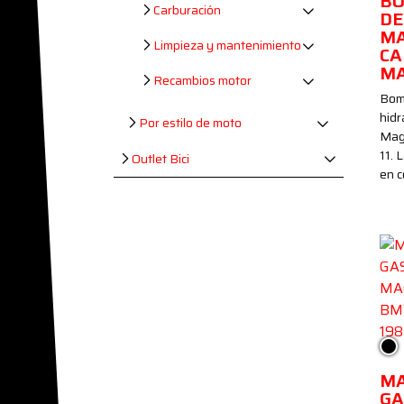
BO
Carburación
DE
MA
Limpieza y mantenimiento
CA
M
Recambios motor
Bom
hidr
Por estilo de moto
Magu
11. 
Outlet Bici
en c
Ne
M
GA