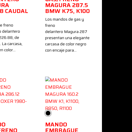
URA
MAGURA 287.5
88 CAUDAL
BMW K75, K100
Los mandos de gas y
e freno
freno
o delantero
delantero Magura 287
226.88, de
presentan una elegante
. La carcasa,
carcasa de color negro
en color…
con encaje para…
Negro
DO
MANDO
FRENO
EMBRAGUE