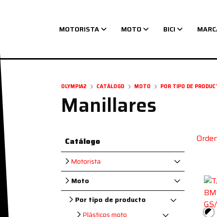
MOTORISTA
MOTO
BICI
MARC
Navegación principal
OLYMPIA2
CATÁLOGO
MOTO
POR TIPO DE PRODUC
Manillares
Orden
Catálogo
Motorista
Moto
Por tipo de producto
Neg
Plásticos moto