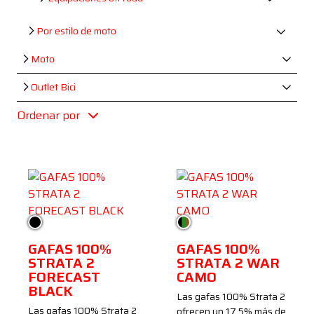
Por estilo de moto
Moto
Outlet Bici
Ordenar por
Negro
Negro/Verde/Marrón
GAFAS 100%
GAFAS 100%
STRATA 2
STRATA 2 WAR
FORECAST
CAMO
BLACK
Las gafas 100% Strata 2
Las gafas 100% Strata 2
ofrecen un 17.5% más de