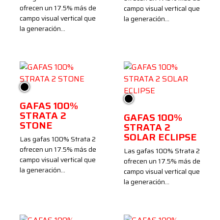
ofrecen un 17.5% más de
campo visual vertical que
campo visual vertical que
la generación…
la generación…
Negro
Negro
GAFAS 100%
STRATA 2
GAFAS 100%
STONE
STRATA 2
SOLAR ECLIPSE
Las gafas 100% Strata 2
ofrecen un 17.5% más de
Las gafas 100% Strata 2
campo visual vertical que
ofrecen un 17.5% más de
la generación…
campo visual vertical que
la generación…