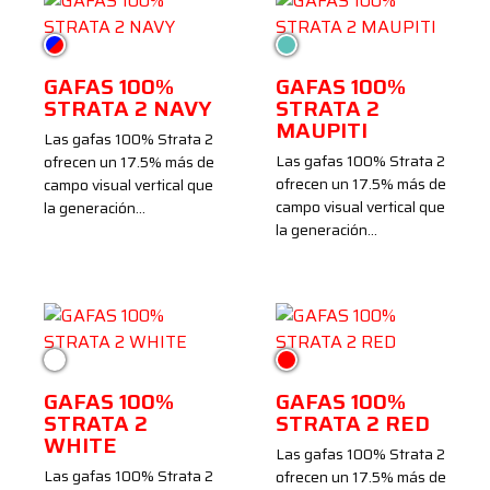
Azul/Rojo
Turquesa
GAFAS 100%
GAFAS 100%
STRATA 2 NAVY
STRATA 2
MAUPITI
Las gafas 100% Strata 2
Las gafas 100% Strata 2
ofrecen un 17.5% más de
ofrecen un 17.5% más de
campo visual vertical que
campo visual vertical que
la generación…
la generación…
Blanco
Rojo
GAFAS 100%
GAFAS 100%
STRATA 2
STRATA 2 RED
WHITE
Las gafas 100% Strata 2
Las gafas 100% Strata 2
ofrecen un 17.5% más de