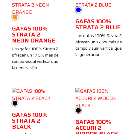
Azul
Naranja
GAFAS 100%
STRATA 2 BLUE
GAFAS 100%
STRATA 2
Las gafas 100% Strata 2
NEON ORANGE
ofrecen un 17.5% más de
campo visual vertical que
Las gafas 100% Strata 2
la generación…
ofrecen un 17.5% más de
campo visual vertical que
la generación…
Negro
Negro
GAFAS 100%
STRATA 2
GAFAS 100%
BLACK
ACCURI 2
WOODS BLACK