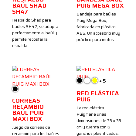
BAÚL SHAD
PUIG MEGA BOX
SH47
Bandeja para baúles
Respaldo Shad para
Puig Mega Box,
baúles SH47, se adapta
fabricada en plástico
perfectamente al baúl y
ABS. Un accesorio muy
permite recostar la
práctico para motos…
espalda…
+ 5
Negro
Blanco
Amarillo
Negro
RED ELÁSTICA
PUIG
CORREAS
RECAMBIO
La red elástica
BAÚL PUIG
Puig tiene unas
MAXI BOX
dimensiones de 35 x 35
cm y cuenta con 6
Juego de correas de
ganchos plastificados…
recambio para los baúles