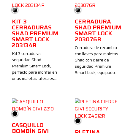
Gris/Negro
Gris/Negro
KIT 3
CERRADURA
CERRADURAS
SHAD PREMIUM
SHAD PREMIUM
SMART LOCK
SMART LOCK
203076R
203134R
Cerradura de recambio
Kit 3 cerraduras
con llaves para maletas
seguridad Shad
Shad con cierre de
Premium Smart Lock,
seguridad Premium
perfecto para montar en
Smart Lock, equipado…
unas maletas laterales…
Negro
Negro
CASQUILLO
BOMBÍN GIVI
PLETINA