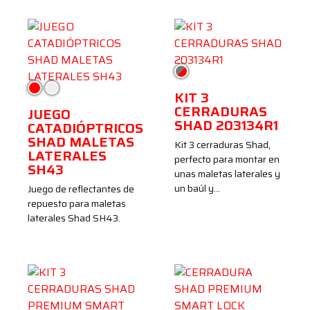
Gris/Rojo
Rojo
Transparente
KIT 3
CERRADURAS
JUEGO
SHAD 203134R1
CATADIÓPTRICOS
SHAD MALETAS
Kit 3 cerraduras Shad,
LATERALES
perfecto para montar en
SH43
unas maletas laterales y
un baúl y…
Juego de reflectantes de
repuesto para maletas
laterales Shad SH43.