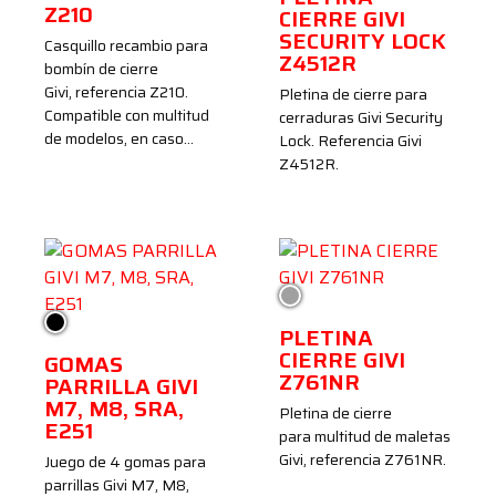
Z210
CIERRE GIVI
SECURITY LOCK
Casquillo recambio para
Z4512R
bombín de cierre
Givi, referencia Z210.
Pletina de cierre para
Compatible con multitud
cerraduras Givi Security
de modelos, en caso…
Lock. Referencia Givi
Z4512R.
Plata
Negro
PLETINA
CIERRE GIVI
GOMAS
Z761NR
PARRILLA GIVI
M7, M8, SRA,
Pletina de cierre
E251
para multitud de maletas
Givi, referencia Z761NR.
Juego de 4 gomas para
parrillas Givi M7, M8,