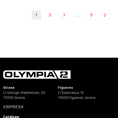
1
2
3
…
9
Girona
Figueres
C/ George Stephenson, 20
C/ Esperança, 12
17005 Girona
17600 Figueres, Girona
EMPRESA
Catálogo