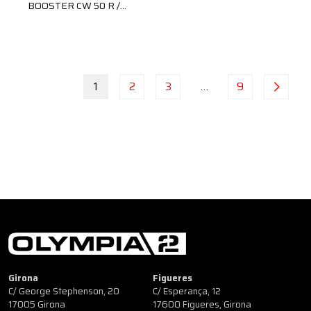
BOOSTER CW 50 R /…
1
2
3
…
9
Girona
Figueres
C/ George Stephenson, 20
C/ Esperança, 12
17005 Girona
17600 Figueres, Girona