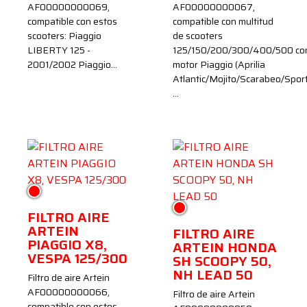
AF00000000069,
AF00000000067,
compatible con estos
compatible con multitud
scooters: Piaggio
de scooters
LIBERTY 125 -
125/150/200/300/400/500 co
2001/2002 Piaggio…
motor Piaggio (Aprilia
Atlantic/Mojito/Scarabeo/Sport
…
Rojo
Rojo
FILTRO AIRE
ARTEIN
FILTRO AIRE
PIAGGIO X8,
ARTEIN HONDA
VESPA 125/300
SH SCOOPY 50,
NH LEAD 50
Filtro de aire Artein
AF00000000066,
Filtro de aire Artein
compatible con estos