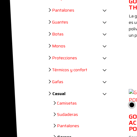
GO
TH
Pantalones
La g
Guantes
es 
poli
Botas
un p
Monos
Protecciones
Térmicos y confort
Gafas
Casual
Camisetas
Ne
Sudaderas
G
AC
Pantalones
PO