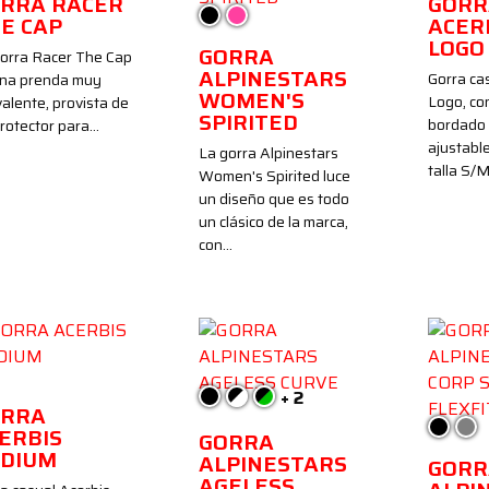
RRA RACER
GORR
Negro
Rosa
E CAP
ACERB
LOGO
GORRA
orra Racer The Cap
ALPINESTARS
Gorra ca
una prenda muy
WOMEN'S
Logo, co
valente, provista de
SPIRITED
bordado 
rotector para…
ajustable
La gorra Alpinestars
talla S/
Women's Spirited luce
un diseño que es todo
un clásico de la marca,
con…
gro
+ 2
Negro
Negro/Blanco
Negro/Verde
ORRA
Negro
Gris
ERBIS
GORRA
DIUM
ALPINESTARS
GORR
AGELESS