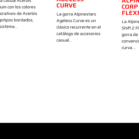
ALPI
a casual Acerbis
CURVE
CORP 
um con los colores
FLEX
orativos de Acerbis
La gorra Alpinestars
gotipos bordados,
Ageless Curve es un
La Alpin
 sistema…
clásico recurrente en el
Shift 2 F
catálogo de accesorios
gorra de 
casual…
convenci
curva.…