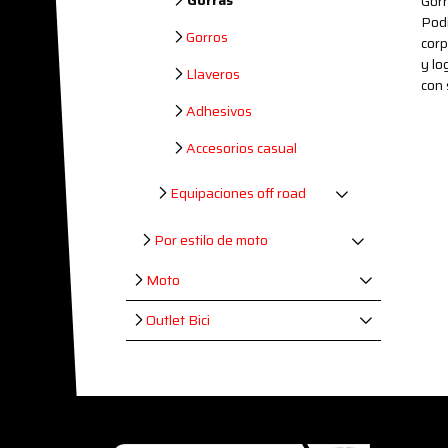
Gorras
Gorr
Podi
Gorros
corp
y lo
Llaveros
con
Adhesivos
Accesorios casual
Equipaciones off road
Por estilo de moto
Moto
Outlet Bici