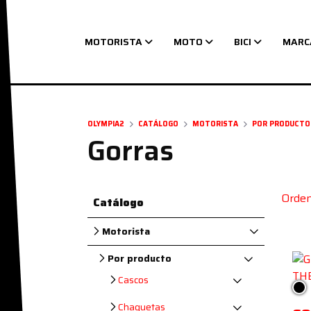
MOTORISTA
MOTO
BICI
MARC
Navegación principal
OLYMPIA2
CATÁLOGO
MOTORISTA
POR PRODUCTO
Gorras
Orden
Catálogo
Motorista
Por producto
Cascos
Ne
Chaquetas