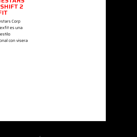
NESTARS
SHIFT 2
FIT
estars Corp
lexfit es una
estilo
onal con visera