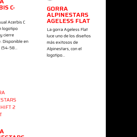
A
IS C-
GORRA
ALPINESTARS
AGELESS FLAT
sual Acerbis C
n logotipo
La gorra Ageless Flat
y cierre
luce uno de los diseños
. Disponible en
más exitosos de
M (54-58…
Alpinestars, con el
logotipo…
A