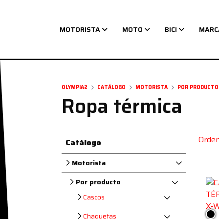
MOTORISTA
MOTO
BICI
MARC
Navegación principal
OLYMPIA2
CATÁLOGO
MOTORISTA
POR PRODUCTO
Ropa térmica
Orden
Catálogo
Motorista
Por producto
Cascos
Ne
Chaquetas