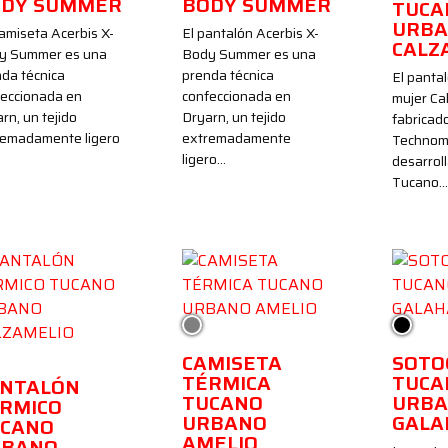
ODY SUMMER
BODY SUMMER
TUCA
URB
amiseta Acerbis X-
El pantalón Acerbis X-
CALZ
y Summer es una
Body Summer es una
da técnica
prenda técnica
El panta
feccionada en
confeccionada en
mujer Ca
rn, un tejido
Dryarn, un tejido
fabricad
remadamente ligero
extremadamente
Technome
…
ligero…
desarrol
Tucano…
Gris
Negro
s
CAMISETA
SOTO
TÉRMICA
TUCA
NTALÓN
TUCANO
URB
RMICO
URBANO
GALA
CANO
AMELIO
RBANO