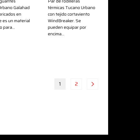
oguantes
Par de rodilleras
Urbano Galahad
térmicas Tucano Urbano
bricados en
con tejido cortaviento
e es un material
WindBreaker. Se
co para…
pueden equipar por
encima…
1
2