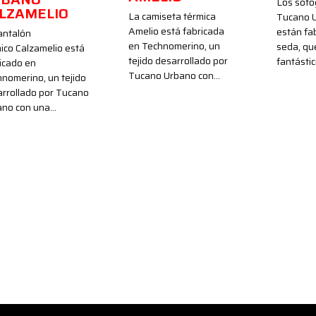
Los sot
LZAMELIO
La camiseta térmica
Tucano 
Amelio está fabricada
están fa
antalón
en Technomerino, un
seda, qu
ico Calzamelio está
tejido desarrollado por
fantásti
icado en
Tucano Urbano con…
nomerino, un tejido
rrollado por Tucano
ano con una…