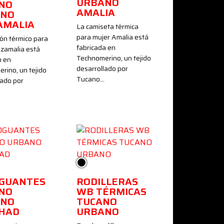
URBANO
NO
AMALIA
ANO
AMALIA
La camiseta térmica
para mujer Amalia está
lón térmico para
fabricada en
lzamalia está
Technomerino, un tejido
o en
desarrollado por
rino, un tejido
Tucano…
lado por
Negro
GUANTES
RODILLERAS
NO
WB TÉRMICAS
ANO
TUCANO
HAD
URBANO