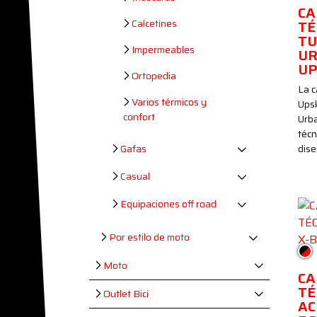
CA
Calcetines
TÉ
TU
Impermeables
U
UP
Ortopedia
La c
Varios térmicos y
Ups
confort
Urb
técn
Gafas
dis
Casual
Equipaciones off road
Por estilo de moto
Neg
Moto
CA
TÉ
Outlet Bici
AC