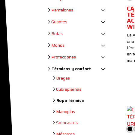
CA
Pantalones
TÉ
AC
Guantes
W
Botas
La A
una
Monos
térm
en t
Protecciones
mant
Térmicos y confort
Bragas
Cubrepiernas
Ropa térmica
Manoplas
Sotocascos
Ne
Máscaras