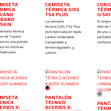
MISETA
CAMISETA
CONJ
RMICA
TÉRMICA SIXS
TÉRM
CANO
TS4 PLUS
U-SK
RBANO
La camiseta
El conjun
SKIN
térmica SIXS TS4 Plus
Skin de 
amiseta térmica
está fabricada en tejido
de una c
kin de Tucano
Carbon Underwear,
pantalón
ano es una prenda
transpirable y
confecc
ica sin costuras
termorregulador, y
eñada para…
cuenta…
ro/Rojo
Negro/Rojo
Gris
MISETA
PANTALÓN
CNICA
TÉCNICO
PANT
ERBIS X-
ACERBIS X-
TÉRM