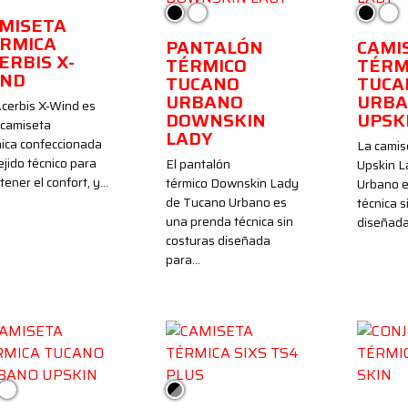
Negro
Blanco
Negro
Bla
MISETA
RMICA
PANTALÓN
CAMI
ERBIS X-
TÉRMICO
TÉRM
IND
TUCANO
TUCA
URBANO
URB
cerbis X-Wind es
DOWNSKIN
UPSK
 camiseta
LADY
ica confeccionada
La camis
ejido técnico para
El pantalón
Upskin L
ener el confort, y…
térmico Downskin Lady
Urbano e
de Tucano Urbano es
técnica s
una prenda técnica sin
diseñad
costuras diseñada
para…
gro
Blanco
Negro/Gris