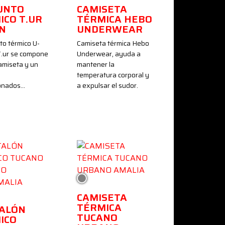
UNTO
CAMISETA
ICO T.UR
TÉRMICA HEBO
IN
UNDERWEAR
to térmico U-
Camiseta térmica Hebo
T.ur se compone
Underwear, ayuda a
amiseta y un
mantener la
temperatura corporal y
ionados…
a expulsar el sudor.
Gris
CAMISETA
TÉRMICA
ALÓN
TUCANO
ICO