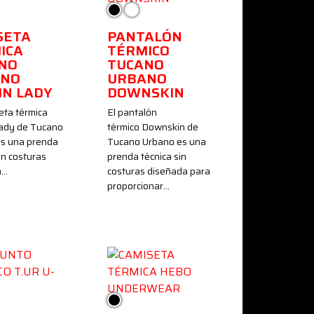
nco
Negro
Blanco
SETA
PANTALÓN
ICA
TÉRMICO
NO
TUCANO
ANO
URBANO
IN LADY
DOWNSKIN
eta térmica
El pantalón
ady de Tucano
térmico Downskin de
s una prenda
Tucano Urbano es una
in costuras
prenda técnica sin
a…
costuras diseñada para
proporcionar…
Negro