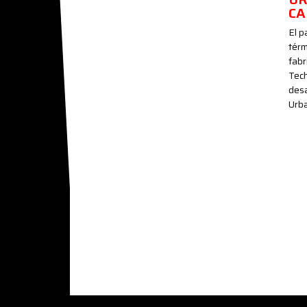
CA
El p
térm
fabr
Tech
desa
Urb