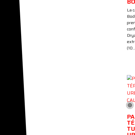
B
La c
Bod
pren
con
Drya
ext
(10
Gri
PA
TÉ
TU
U