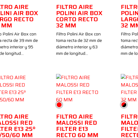
LTRO AIRE
FILTRO AIRE
FILTR
LINI AIR BOX
POLINI AIR BOX
POLIN
RGO RECTO
CORTO RECTO
LARG
 MM
32 MM
32 M
ro Polini Air Box con
Filtro Polini Air Box con
Filtro Po
a recta de 39 mm de
toma recta de 32 mm de
toma rec
etro interior y 95
diámetro interior y 63
diámetro 
de longitud…
mm de longitud…
mm de lo
o
Rojo
Rojo/N
LTRO AIRE
FILTRO AIRE
FILTR
LOSSI RED
MALOSSI RED
MALO
LTER E13 25º
FILTER E13
FILTE
/50/60 MM
RECTO 60 MM
RECT