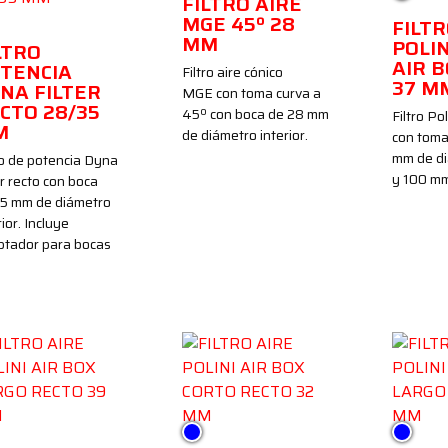
FILTRO AIRE
ro/Rojo
MGE 45º 28
FILTR
MM
POLIN
LTRO
AIR 
TENCIA
Filtro aire cónico
37 M
NA FILTER
MGE con toma curva a
CTO 28/35
45º con boca de 28 mm
Filtro Po
M
de diámetro interior.
con toma
mm de di
ro de potencia Dyna
y 100 m
er recto con boca
35 mm de diámetro
rior. Incluye
ptador para bocas
l
Azul
Azul