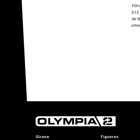
Filt
E13 
de 
inte
Girona
Figueres