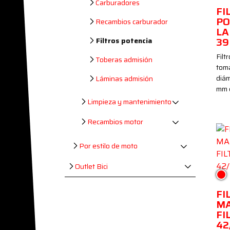
Carburadores
FI
PO
Recambios carburador
LA
39
Filtros potencia
Filt
Toberas admisión
tom
diám
Láminas admisión
mm 
Limpieza y mantenimiento
Recambios motor
Por estilo de moto
Outlet Bici
Roj
FI
MA
FI
42