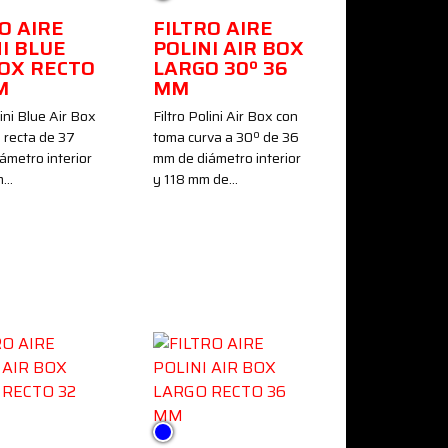
O AIRE
FILTRO AIRE
I BLUE
POLINI AIR BOX
BOX RECTO
LARGO 30º 36
M
MM
lini Blue Air Box
Filtro Polini Air Box con
 recta de 37
toma curva a 30º de 36
ámetro interior
mm de diámetro interior
m…
y 118 mm de…
Azul