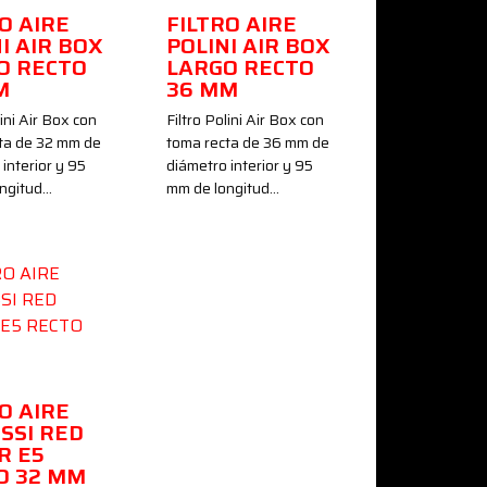
O AIRE
FILTRO AIRE
I AIR BOX
POLINI AIR BOX
O RECTO
LARGO RECTO
M
36 MM
lini Air Box con
Filtro Polini Air Box con
ta de 32 mm de
toma recta de 36 mm de
interior y 95
diámetro interior y 95
ngitud…
mm de longitud…
egro
O AIRE
SSI RED
R E5
O 32 MM