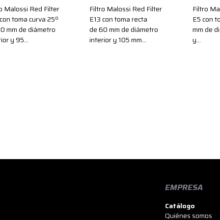
ro Malossi Red Filter
Filtro Malossi Red Filter
Filtro Ma
con toma curva 25º
E13 con toma recta
E5 con t
60 mm de diámetro
de 60 mm de diámetro
mm de di
rior y 95…
interior y 105 mm…
y…
EMPRESA
Catálogo
Quiénes somos