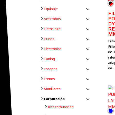
Neg
Equipaje
FI
PO
Antirrobos
DY
RE
Filtros aire
M
Puños
Filt
Filt
Electrónica
de 
inte
Tuning
ada
de…
Escapes
Frenos
Manillares
Carburación
Kits carburación
Azu