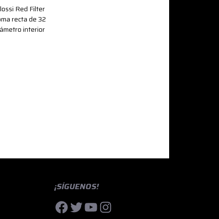
lossi Red Filter
oma recta de 32
ámetro interior
¡SÍGUENOS!
Facebook
Twitter
YouTube
Instagram