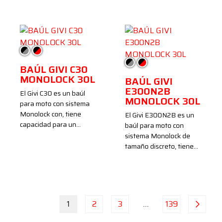
Negro/Ahumado
Negro/Rojo
Negro/Ahumado
Negro/Rojo
BAÚL GIVI C30
MONOLOCK 30L
BAÚL GIVI
E300N2B
El Givi C30 es un baúl
MONOLOCK 30L
para moto con sistema
Monolock con, tiene
El Givi E300N2B es un
capacidad para un…
baúl para moto con
sistema Monolock de
tamaño discreto, tiene…
1
2
3
…
139