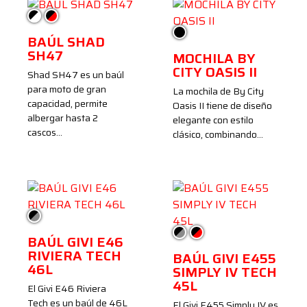
Negro/Blanco
Negro/Rojo
Negro
BAÚL SHAD
SH47
MOCHILA BY
CITY OASIS II
Shad SH47 es un baúl
para moto de gran
La mochila de By City
capacidad, permite
Oasis II tiene de diseño
albergar hasta 2
elegante con estilo
cascos…
clásico, combinando…
Negro/Ahumado
Negro/Ahumado
Negro/Rojo
BAÚL GIVI E46
RIVIERA TECH
BAÚL GIVI E455
46L
SIMPLY IV TECH
45L
El Givi E46 Riviera
Tech es un baúl de 46L
El Givi E455 Simply IV es