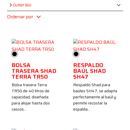
Outlet Bici
Ordenar por
Negro
Negro
BOLSA
RESPALDO
TRASERA SHAD
BAÚL SHAD
TERRA TR50
SH47
Bolsa trasera Terra
Respaldo Shad para
TR50 de 40 litros de
baúles SH47, se adapta
capacidad, diseñada
perfectamente al baúl y
para alojar hasta dos
permite recostar la
cascos…
espalda…