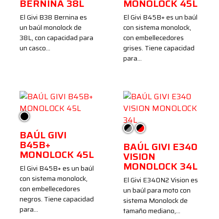
BERNINA 38L
MONOLOCK 45L
El Givi B38 Bernina es
El Givi B45B+ es un baúl
un baúl monolock de
con sistema monolock,
38L, con capacidad para
con embellecedores
un casco…
grises. Tiene capacidad
para…
Negro
Negro/Ahumado
Negro/Rojo
BAÚL GIVI
B45B+
BAÚL GIVI E340
MONOLOCK 45L
VISION
MONOLOCK 34L
El Givi B45B+ es un baúl
con sistema monolock,
El Givi E340N2 Vision es
con embellecedores
un baúl para moto con
negros. Tiene capacidad
sistema Monolock de
para…
tamaño mediano,…