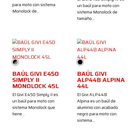
para moto con sistema
un baúl para moto con
Monolock de…
sistema Monolock de
tamaño…
Negro/Ahumado
Negro
BAÚL GIVI E450
BAÚL GIVI
SIMPLY II
ALP44B ALPINA
MONOLOCK 45L
44L
El Givi E450 Simply II es
El Givi ALP44B
un baúl para moto con
Alpina es un baúl de
sistema Monolock que
aluminio con acabado
tiene…
negro para moto con
sistema…