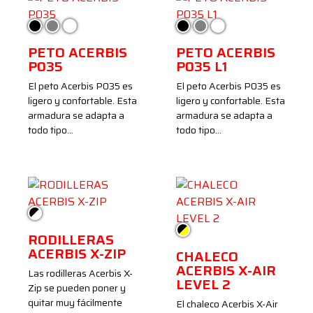
Negro
Gris
Blanco
Negro
Gris
Blanco
PETO ACERBIS
PETO ACERBIS
P035
P035 L1
El peto Acerbis P035 es
El peto Acerbis P035 es
ligero y confortable. Esta
ligero y confortable. Esta
armadura se adapta a
armadura se adapta a
todo tipo…
todo tipo…
Negro/Blanco
Negro/Amarillo
RODILLERAS
ACERBIS X-ZIP
CHALECO
ACERBIS X-AIR
Las rodilleras Acerbis X-
LEVEL 2
Zip se pueden poner y
quitar muy fácilmente
El chaleco Acerbis X-Air