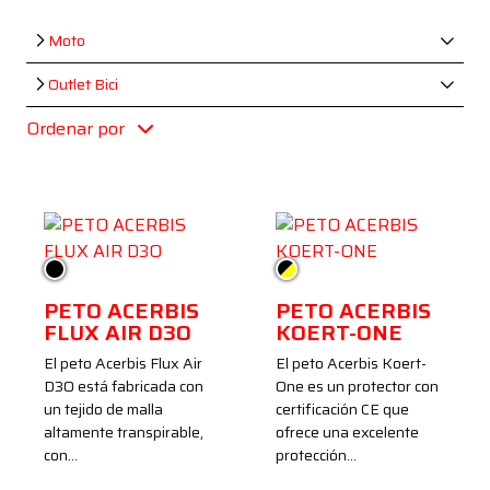
Moto
Outlet Bici
Ordenar por
Negro
Negro/Amarillo
PETO ACERBIS
PETO ACERBIS
FLUX AIR D3O
KOERT-ONE
El peto Acerbis Flux Air
El peto Acerbis Koert-
D3O está fabricada con
One es un protector con
un tejido de malla
certificación CE que
altamente transpirable,
ofrece una excelente
con…
protección…