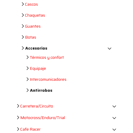
Cascos
Chaquetas
Guantes
Botas
Accesorios
Térmicos y confort
Equipaje
Intercomunicadores
Antirrobos
Carretera/Circuito
Motocross/Enduro/Trial
Cafe Racer