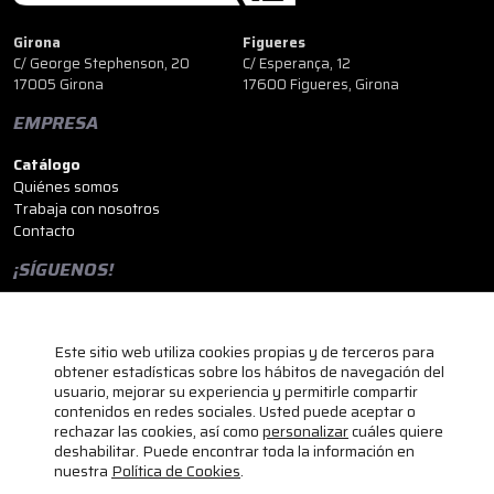
Girona
Figueres
C/ George Stephenson, 20
C/ Esperança, 12
17005 Girona
17600 Figueres, Girona
EMPRESA
Catálogo
Quiénes somos
Trabaja con nosotros
Contacto
¡SÍGUENOS!
Facebook
Twitter
YouTube
Instagram
Este sitio web utiliza cookies propias y de terceros para
obtener estadísticas sobre los hábitos de navegación del
usuario, mejorar su experiencia y permitirle compartir
contenidos en redes sociales. Usted puede aceptar o
rechazar las cookies, así como
personalizar
cuáles quiere
deshabilitar. Puede encontrar toda la información en
nuestra
Política de Cookies
.
2026 © Olympia2.
made with <3