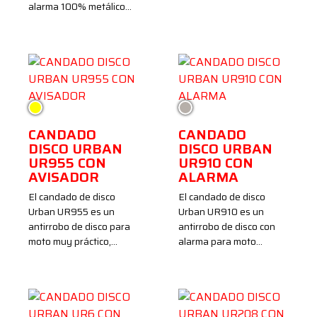
alarma 100% metálico…
Amarillo
Titanio Mate
CANDADO
CANDADO
DISCO URBAN
DISCO URBAN
UR955 CON
UR910 CON
AVISADOR
ALARMA
El candado de disco
El candado de disco
Urban UR955 es un
Urban UR910 es un
antirrobo de disco para
antirrobo de disco con
moto muy práctico,…
alarma para moto…